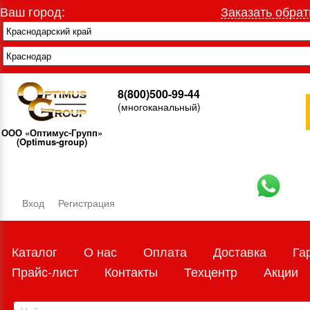
Ваш город:
Заказать обрат
8(800)500-99-44
(многоканальный)
ООО «Оптимус-Групп»
(Optimus-group)
Вход
Регистрация
Каталог
О нас
Оплата
Доставка
Га
Прайс-лист
Контакты
Техцентр
Акции