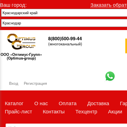
Ваш город:
Заказать обрат
8(800)500-99-44
(многоканальный)
ООО «Оптимус-Групп»
(Optimus-group)
Вход
Регистрация
Каталог
О нас
Оплата
Доставка
Га
Прайс-лист
Контакты
Техцентр
Акции