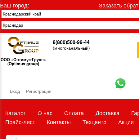
Ваш город:
Заказать обрат
8(800)500-99-44
(многоканальный)
ООО «Оптимус-Групп»
(Optimus-group)
Вход
Регистрация
Каталог
О нас
Оплата
Доставка
Га
Прайс-лист
Контакты
Техцентр
Акции