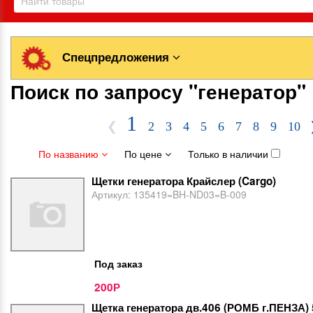
Спецпредложения
Поиск по запросу "генератор"
1
❮
2
3
4
5
6
7
8
9
10
По названию
По цене
Только в наличии
Щетки генератора Крайслер (Cargo)
Артикул:
135419=BH-ND03=B-009
Под заказ
200
Р
Щетка генератора дв.406 (РОМБ г.ПЕНЗА)