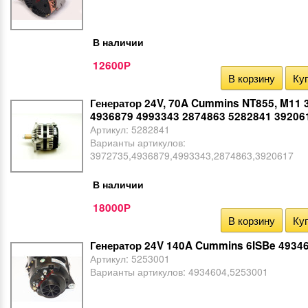
В наличии
12600
Р
В корзину
Куп
Генератор 24V, 70A Cummins NT855, M11 
4936879 4993343 2874863 5282841 39206
Артикул:
5282841
Варианты артикулов:
3972735,4936879,4993343,2874863,3920617
В наличии
18000
Р
В корзину
Куп
Генератор 24V 140A Cummins 6ISBe 4934
Артикул:
5253001
Варианты артикулов:
4934604,5253001