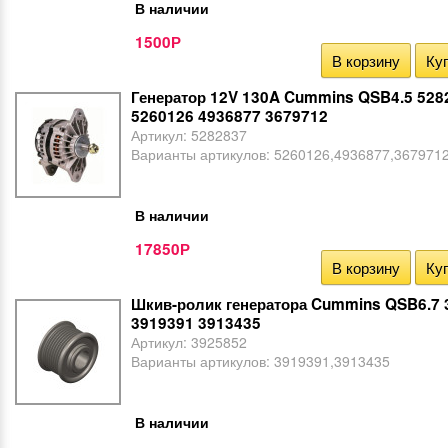
В наличии
1500
Р
В корзину
Куп
Генератор 12V 130A Cummins QSB4.5 528
5260126 4936877 3679712
Артикул:
5282837
Варианты артикулов:
5260126,4936877,367971
В наличии
17850
Р
В корзину
Куп
Шкив-ролик генератора Cummins QSB6.7 
3919391 3913435
Артикул:
3925852
Варианты артикулов:
3919391,3913435
В наличии