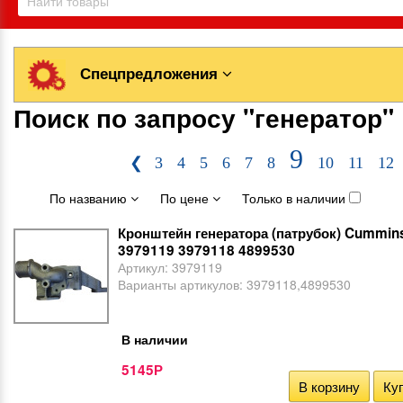
Спецпредложения
Поиск по запросу "генератор"
9
❮
3
4
5
6
7
8
10
11
12
По названию
По цене
Только в наличии
Кронштейн генератора (патрубок) Cummin
3979119 3979118 4899530
Артикул:
3979119
Варианты артикулов:
3979118,4899530
В наличии
5145
Р
В корзину
Куп