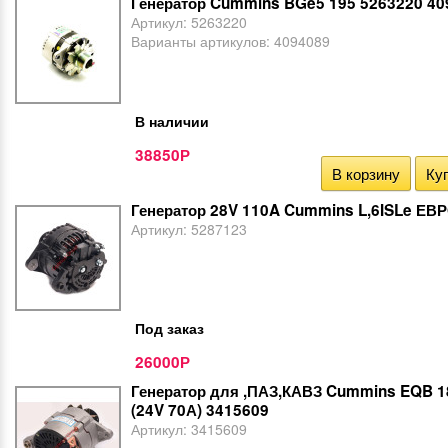
Генератор Cummins BGe5 195 5263220 40
Артикул:
5263220
Варианты артикулов:
4094089
В наличии
38850
Р
В корзину
Куп
Генератор 28V 110A Cummins L,6ISLe ЕВ
Артикул:
5287123
Под заказ
26000
Р
Генератор для ,ПАЗ,КАВЗ Cummins EQB 1
(24V 70А) 3415609
Артикул:
3415609