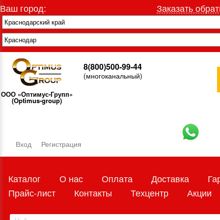
Ваш город:
Заказать обрат
8(800)500-99-44
(многоканальный)
ООО «Оптимус-Групп»
(Optimus-group)
Вход
Регистрация
Каталог
О нас
Оплата
Доставка
Га
Прайс-лист
Контакты
Техцентр
Акции