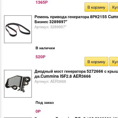
1365
Р
В корзину
Куп
Ремень привода генератора 8РК2155 Cumm
Бизнес 3289897*
Артикул:
3289897*
В наличии
520
Р
В корзину
Куп
Диодный мост генератора 5272666 с крыш
дв.Cummins ISF2.8 AER3666
Артикул:
AER3666
Под заказ
0
Р