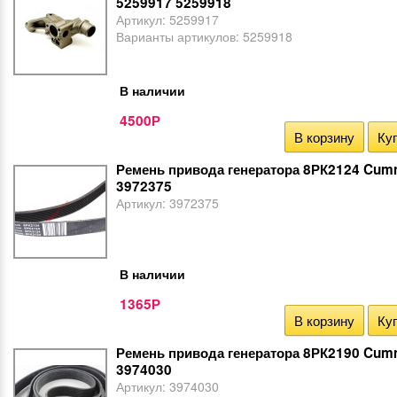
5259917 5259918
Артикул:
5259917
Варианты артикулов:
5259918
В наличии
4500
Р
В корзину
Куп
Ремень привода генератора 8РК2124 Cumm
3972375
Артикул:
3972375
В наличии
1365
Р
В корзину
Куп
Ремень привода генератора 8РК2190 Cumm
3974030
Артикул:
3974030