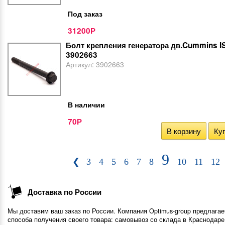
Под заказ
31200
Р
Болт крепления генератора дв.Cummins IS
3902663
Артикул:
3902663
В наличии
70
Р
В корзину
Куп
9
❮
3
4
5
6
7
8
10
11
12
Доставка по России
Мы доставим ваш заказ по России. Компания Optimus-group предлагае
способа получения своего товара: самовывоз со склада в Краснодаре