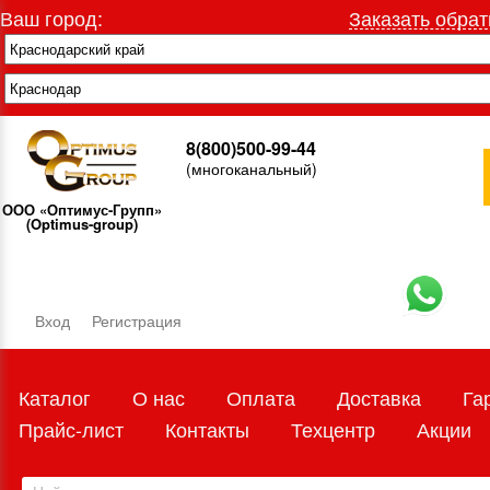
Ваш город:
Заказать обрат
8(800)500-99-44
(многоканальный)
ООО «Оптимус-Групп»
(Optimus-group)
Вход
Регистрация
Каталог
О нас
Оплата
Доставка
Га
Прайс-лист
Контакты
Техцентр
Акции