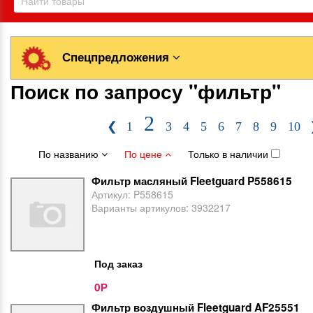
Спецпредложения
Поиск по запросу "фильтр"
2
❮
1
3
4
5
6
7
8
9
10
По названию
По цене
Только в наличии
Фильтр масляный Fleetguard P558615
Артикул:
P558615
Варианты артикулов:
3932217
Под заказ
0
Р
Фильтр воздушный Fleetguard AF25551