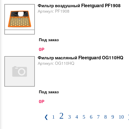
Фильтр воздушный Fleetguard PF1908
Артикул:
PF1908
Под заказ
0
Р
Фильтр масляный Fleetguard OG110HQ
Артикул:
OG110HQ
Под заказ
0
Р
2
❮
1
3
4
5
6
7
8
9
10