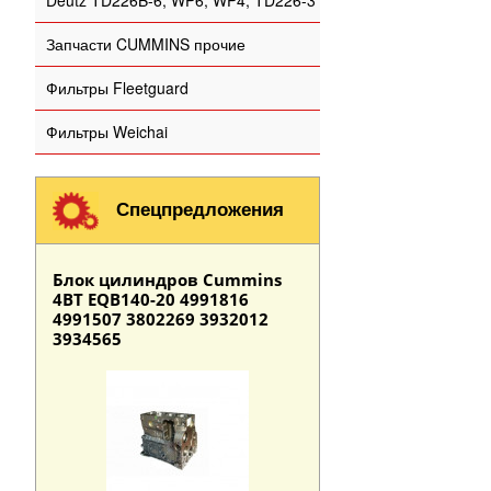
Deutz TD226B-6, WP6, WP4, TD226-3
Запчасти CUMMINS прочие
Фильтры Fleetguard
Фильтры Weichai
Спецпредложения
Блок цилиндров Cummins
4BT EQB140-20 4991816
4991507 3802269 3932012
3934565