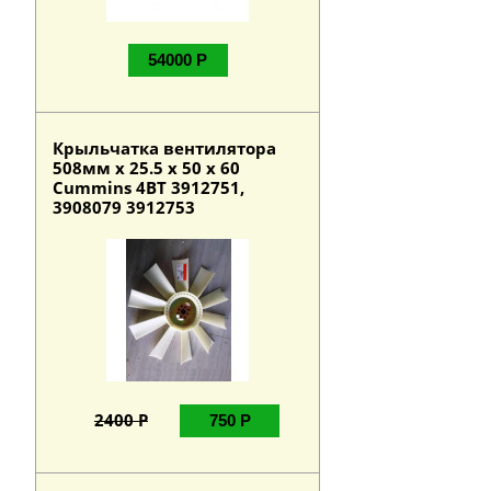
54000 Р
Крыльчатка вентилятора
508мм х 25.5 х 50 х 60
Cummins 4BT 3912751,
3908079 3912753
2400 Р
750 Р