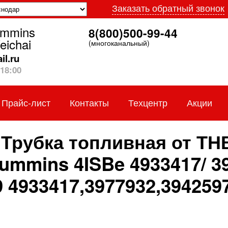
Заказать обратный звонок
ummins
8(800)500-99-44
eichai
(многоканальный)
l.ru
18:00
Прайс-лист
Контакты
Техцентр
Акции
 Трубка топливная от ТН
ummins 4ISBe 4933417/ 39
 4933417,3977932,394259