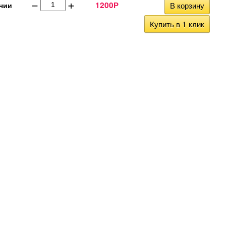
−
+
1200
В корзину
чии
Р
Купить в 1 клик