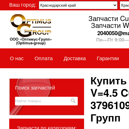
Ваш город:
Запчасти C
Запчасти W
2040050@mai
Пн—Пт 9:00—
ООО «Оптимус-Групп»
(Optimus-group)
О нас
Оплата
Доставка
Гарантии
Купить
Поиск запчастей
V=4.5 C
3796109
Групп
Запчасти по категориям: