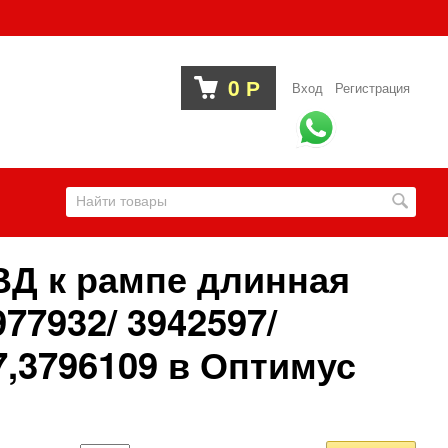
0
Р
Вход
Регистрация
ВД к рампе длинная
77932/ 3942597/
7,3796109 в Оптимус