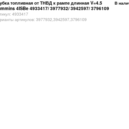
убка топливная от ТНВД к рампе длинная V=4.5
В нали
mmins 4ISBe 4933417/ 3977932/ 3942597/ 3796109
тикул:
4933417
рианты артикулов:
3977932,3942597,3796109