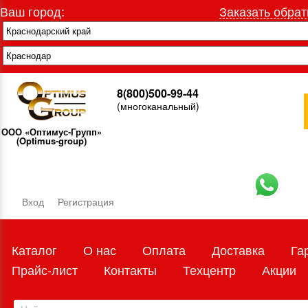
Ваш город:
Заказать обрат
8(800)500-99-44
(многоканальный)
ООО «Оптимус-Групп»
(Optimus-group)
Вход
Регистрация
Каталог
О нас
Оплата
Доставка
Га
Прайс-лист
Контакты
Техцентр
Акции