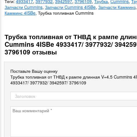
Теги:
4933417
,
3977932
,
3942597
,
3796109
,
Трубка
,
Cummins
,
Тр
Запчасти Cummins
,
Запчасти Cummins 4ISBe
,
Запчасти Камминз
Камминс 4ISBe
, Трубка топливная Cummins
Трубка топливная от ТНВД к рампе длин
Cummins 4ISBe 4933417/ 3977932/ 394259
3796109 отзывы
Поставьте Вашу оценку
Трубка топливная от ТНВД к рампе длинная V=4.5 Cummins 4
4933417/ 3977932/ 3942597/ 3796109