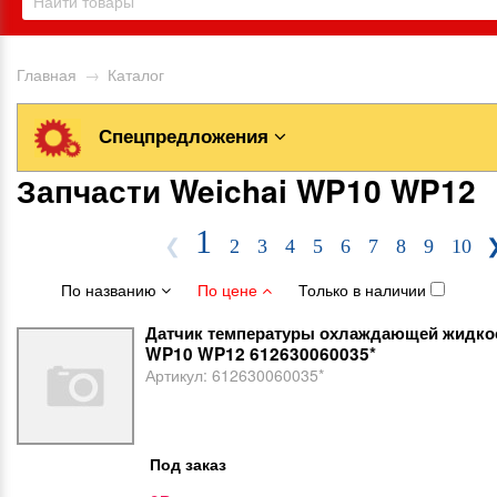
Главная
→
Каталог
Спецпредложения
Запчасти Weichai WP10 WP12
1
❮
2
3
4
5
6
7
8
9
10
По названию
По цене
Только в наличии
Датчик температуры охлаждающей жидкос
WP10 WP12 612630060035*
Артикул:
612630060035*
Под заказ