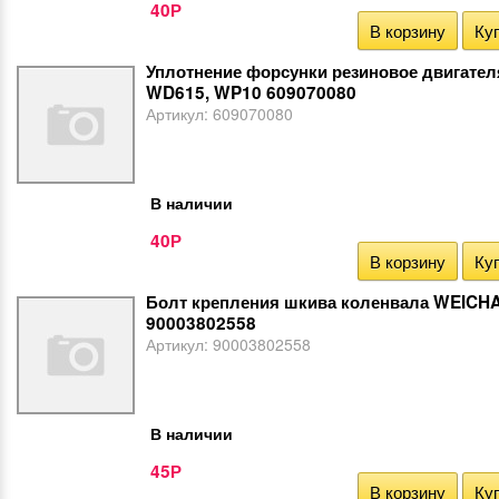
40
Р
В корзину
Куп
Уплотнение форсунки резиновое двигател
WD615, WP10 609070080
Артикул:
609070080
В наличии
40
Р
В корзину
Куп
Болт крепления шкива коленвала WEICH
90003802558
Артикул:
90003802558
В наличии
45
Р
В корзину
Куп