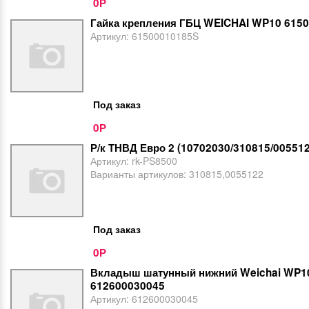
0
Р
Гайка крепления ГБЦ WEICHAI WP10 615
Артикул:
61500010185S
Под заказ
0
Р
Р/к ТНВД Евро 2 (10702030/310815/005512
Артикул:
rk-PS8500
Варианты артикулов:
310815,0055122
Под заказ
0
Р
Вкладыш шатунный нижний Weichai WP10
612600030045
Артикул:
612600030045