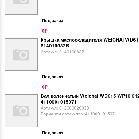
Под заказ
0
Р
Крышка маслоохладителя WEICHAI WD61
614010083В
Артикул:
614010083В
Под заказ
0
Р
Вал коленчатый Weichai WD615 WP10 61
4110001015071
Артикул:
612600020039
Варианты артикулов:
4110001015071
Под заказ