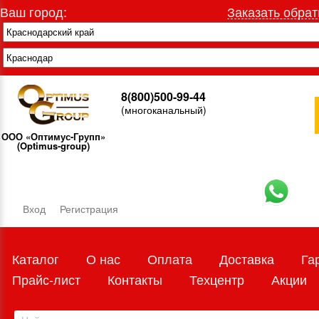
Ваш город:
Заказать обрат
8(800)500-99-44
(многоканальный)
ООО «Оптимус-Групп»
(Optimus-group)
Вход
Регистрация
Каталог
О нас
Оплата
Доставка
Га
Прайс-лист
Контакты
Техцентр
Акции