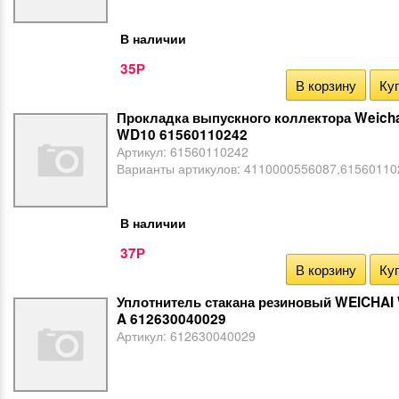
В наличии
35
Р
В корзину
Куп
Прокладка выпускного коллектора Weich
WD10 61560110242
Артикул:
61560110242
Варианты артикулов:
4110000556087,61560110
В наличии
37
Р
В корзину
Куп
Уплотнитель стакана резиновый WEICHA
A 612630040029
Артикул:
612630040029