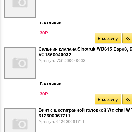
В наличии
30
Р
В корзину
Куп
Сальник клапана Sinotruk WD615 Евро3, 
VG1560040032
Артикул:
VG1560040032
В наличии
30
Р
В корзину
Куп
Винт с шестигранной головкой Weichai W
612600061711
Артикул:
612600061711