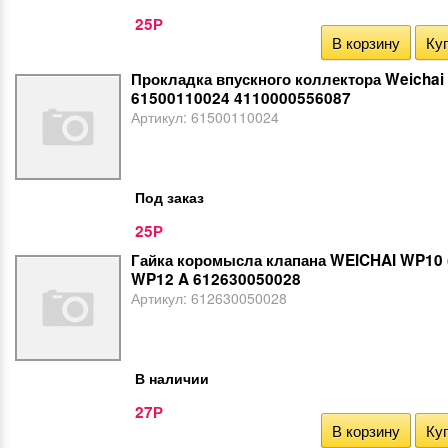
25
Р
В корзину
Куп
Прокладка впускного коллектора Weicha
61500110024 4110000556087
Артикул:
61500110024
Под заказ
25
Р
Гайка коромысла клапана WEICHAI WP10 (
WP12 A 612630050028
Артикул:
612630050028
В наличии
27
Р
В корзину
Куп