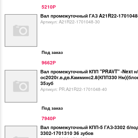
5210
Р
Вал промежуточный ГАЗ A21R22-1701048
Артикул:
A21R22-1701048-30
Под заказ
9662
Р
Вал промежуточный КПП "PRAVT" -Next н/
ос2020г.в.дв.Камминс2.8(КПП330 Нм)(бло
35зуб
Артикул:
PR.A21R22-1701048-40
Под заказ
7940
Р
Вал промежуточный КПП-5 ГАЗ-3302 б/п
3302-1701310 36 зубов