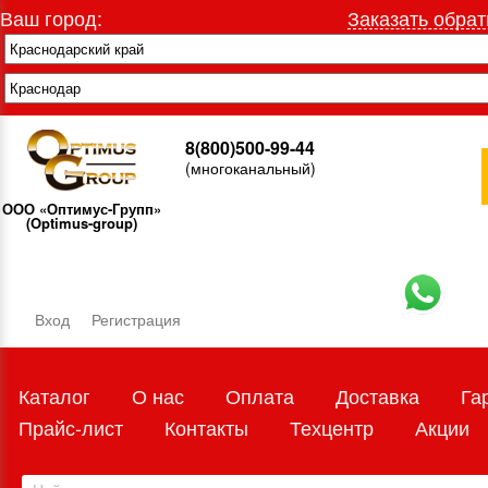
Ваш город:
Заказать обрат
8(800)500-99-44
(многоканальный)
ООО «Оптимус-Групп»
(Optimus-group)
Вход
Регистрация
Каталог
О нас
Оплата
Доставка
Га
Прайс-лист
Контакты
Техцентр
Акции