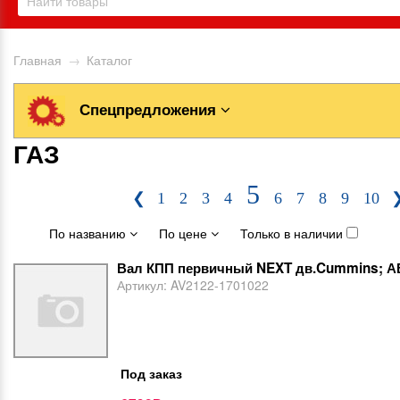
Главная
→
Каталог
Спецпредложения
ГАЗ
5
❮
1
2
3
4
6
7
8
9
10
По названию
По цене
Только в наличии
Вал КПП первичный NEXT дв.Cummins; 
Артикул:
AV2122-1701022
Под заказ