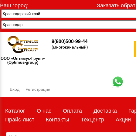
Ваш город:
Заказать обрат
8(800)500-99-44
(многоканальный)
ООО «Оптимус-Групп»
(Optimus-group)
Вход
Регистрация
Каталог
О нас
Оплата
Доставка
Га
Прайс-лист
Контакты
Техцентр
Акции