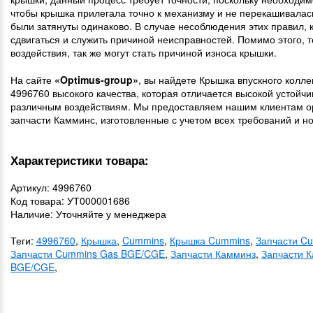
чтобы крышка прилегала точно к механизму и не перекашивалась
были затянуты одинаково. В случае несоблюдения этих правил, 
сдвигаться и служить причиной неисправностей. Помимо этого,
воздействия, так же могут стать причиной износа крышки.
На сайте
«Optimus-group»
, вы найдете Крышка впускного колле
4996760 высокого качества, которая отличается высокой устойчи
различным воздействиям. Мы предоставляем нашим клиентам 
запчасти Камминс, изготовленные с учетом всех требований и но
Характеристики товара:
Артикул: 4996760
Код товара: УТ000001686
Наличие: Уточняйте у менеджера
Теги:
4996760
,
Крышка
,
Cummins
,
Крышка Cummins
,
Запчасти C
Запчасти Cummins Gas BGE/CGE
,
Запчасти Камминз
,
Запчасти 
BGE/CGE
,