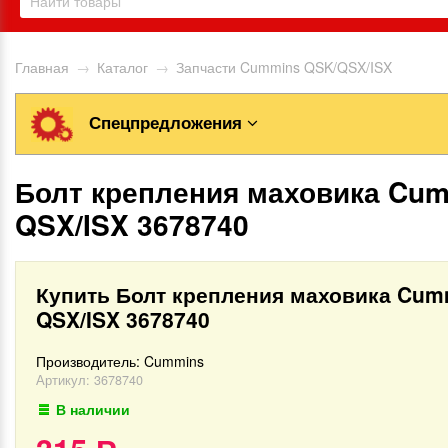
Главная
→
Каталог
→
Запчасти Cummins QSK/QSX/ISX
Спецпредложения
Болт крепления маховика Cu
QSX/ISX 3678740
Купить Болт крепления маховика Cum
QSX/ISX 3678740
Производитель:
Cummins
Артикул:
3678740
В наличии