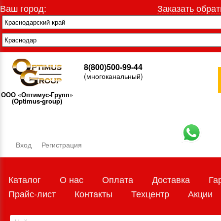
Ваш город:
Заказать обрат
8(800)500-99-44
(многоканальный)
ООО «Оптимус-Групп»
(Optimus-group)
Вход
Регистрация
Каталог
О нас
Оплата
Доставка
Га
Прайс-лист
Контакты
Техцентр
Акции