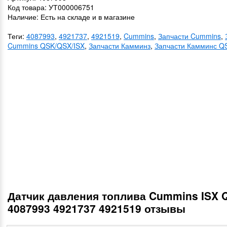
Код товара: УТ000006751
Наличие: Есть на складе и в магазине
Теги:
4087993
,
4921737
,
4921519
,
Cummins
,
Запчасти Cummins
,
Cummins QSK/QSX/ISX
,
Запчасти Камминз
,
Запчасти Камминс Q
Датчик давления топлива Cummins ISX 
4087993 4921737 4921519 отзывы