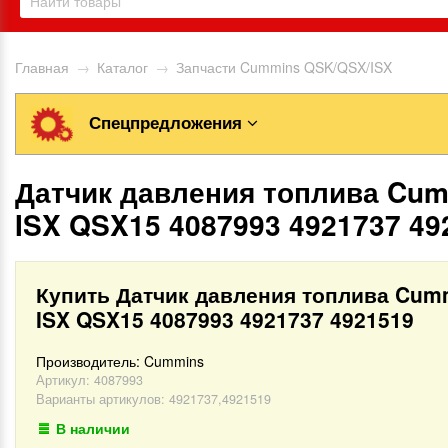
Главная
→
Каталог
→
Запчасти Cummins QSK/QSX/ISX
Спецпредложения
Датчик давления топлива Cu
ISX QSX15 4087993 4921737 49
Купить Датчик давления топлива Cum
ISX QSX15 4087993 4921737 4921519
Производитель:
Cummins
Артикул:
4087993
Варианты артикулов: 4921737,4921519
В наличии