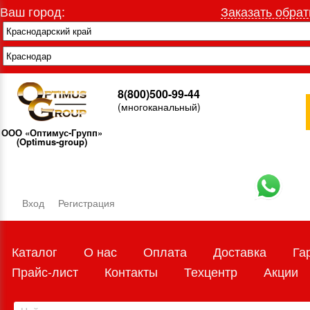
Ваш город:
Заказать обрат
8(800)500-99-44
(многоканальный)
ООО «Оптимус-Групп»
(Optimus-group)
Вход
Регистрация
Каталог
О нас
Оплата
Доставка
Га
Прайс-лист
Контакты
Техцентр
Акции