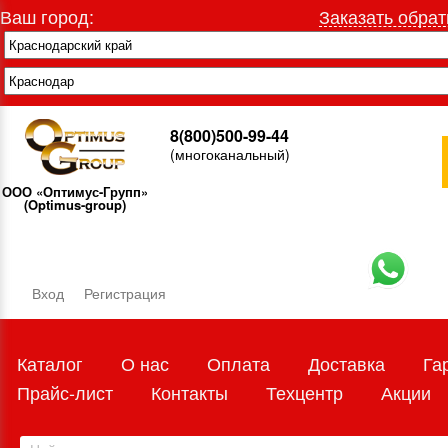
Ваш город:
Заказать обрат
8(800)500-99-44
(многоканальный)
ООО «Оптимус-Групп»
(Optimus-group)
Вход
Регистрация
Каталог
О нас
Оплата
Доставка
Га
Прайс-лист
Контакты
Техцентр
Акции