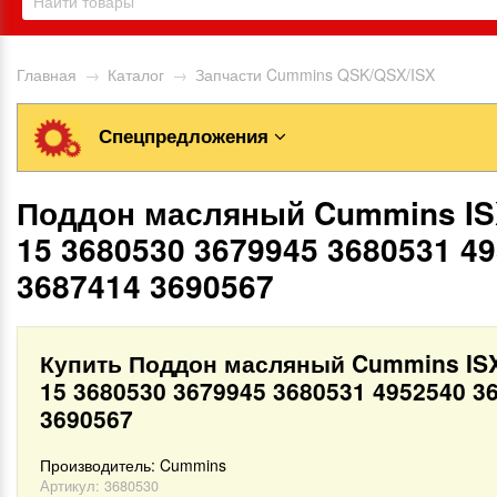
Главная
→
Каталог
→
Запчасти Cummins QSK/QSX/ISX
Спецпредложения
Поддон масляный Cummins I
15 3680530 3679945 3680531 4
3687414 3690567
Купить Поддон масляный Cummins IS
15 3680530 3679945 3680531 4952540 3
3690567
Производитель:
Cummins
Артикул:
3680530