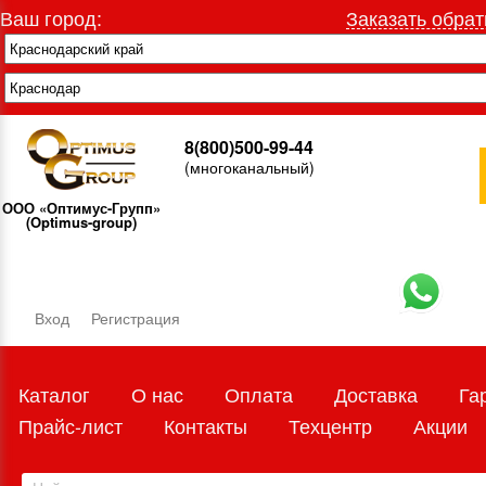
Ваш город:
Заказать обрат
8(800)500-99-44
(многоканальный)
ООО «Оптимус-Групп»
(Optimus-group)
Вход
Регистрация
Каталог
О нас
Оплата
Доставка
Га
Прайс-лист
Контакты
Техцентр
Акции