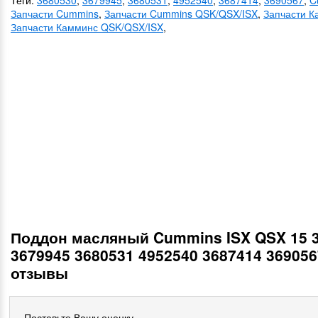
Теги:
3680530
,
3679945
,
3680531
,
4952540
,
3687414
,
3690567
,
C
Запчасти Cummins
,
Запчасти Cummins QSK/QSX/ISX
,
Запчасти К
Запчасти Камминс QSK/QSX/ISX
,
Поддон масляный Cummins ISX QSX 15 
3679945 3680531 4952540 3687414 369056
отзывы
Поставьте Вашу оценку