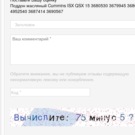
Поддон масляный Cummins ISX QSX 15 3680530 3679945 368
4952540 3687414 3690567
Обратите внимание, мы не публикуем отзывы содержащую
ненормативную лексику или оскорбления.