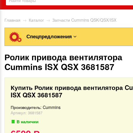
Главная
→
Каталог
→
Запчасти Cummins QSK/QSX/ISX
Спецпредложения
Ролик привода вентилятора
Cummins ISX QSX 3681587
Купить Ролик привода вентилятора C
ISX QSX 3681587
Производитель:
Cummins
Артикул:
3681587
В наличии