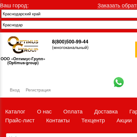
Ваш город:
Заказать обрат
8(800)500-99-44
(многоканальный)
ООО «Оптимус-Групп»
(Optimus-group)
Вход
Регистрация
Каталог
О нас
Оплата
Доставка
Га
Прайс-лист
Контакты
Техцентр
Акции