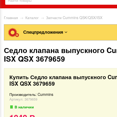
Главная
→
Каталог
→
Запчасти Cummins QSK/QSX/ISX
Спецпредложения
Седло клапана выпускного C
ISX QSX 3679659
Купить Седло клапана выпускного C
ISX QSX 3679659
Производитель:
Cummins
Артикул:
3679659
В наличии