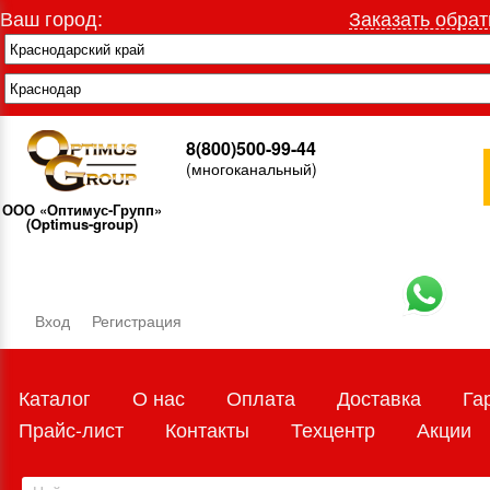
Ваш город:
Заказать обрат
8(800)500-99-44
(многоканальный)
ООО «Оптимус-Групп»
(Optimus-group)
Вход
Регистрация
Каталог
О нас
Оплата
Доставка
Га
Прайс-лист
Контакты
Техцентр
Акции