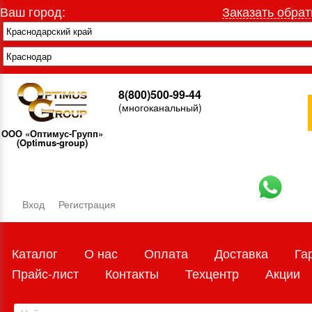
Ваш город:
Заказать обрат
8(800)500-99-44
(многоканальный)
ООО «Оптимус-Групп»
(Optimus-group)
Вход
Регистрация
Каталог
О нас
Оплата
Доставка
Га
Прайс-лист
Контакты
Техцентр
Акции