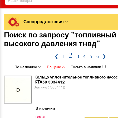
Спецпредложения
Поиск по запросу "топливный
высокого давления тнвд"
2
❮
1
3
4
5
6
❯
По названию
По цене
Только в наличии
Кольцо уплотнительное топливного насо
KTA50 3034412
Артикул:
3034412
В наличии
336
Р