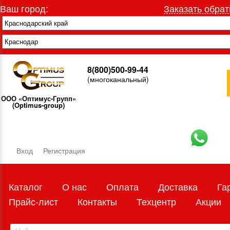
Ваш город:
Заказать обрат
8(800)500-99-44
(многоканальный)
ООО «Оптимус-Групп»
(Optimus-group)
Вход
Регистрация
Каталог
О нас
Оплата
Доставка
Га
Прайс-лист
Контакты
Техцентр
Акции