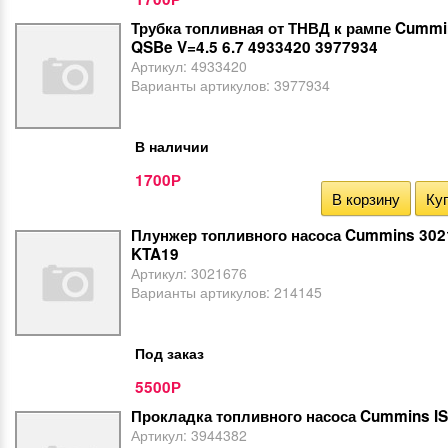
Трубка топливная от ТНВД к рампе Cummi
QSBe V=4.5 6.7 4933420 3977934
Артикул:
4933420
Варианты артикулов:
3977934
В наличии
1700
Р
В корзину
Куп
Плунжер топливного насоса Cummins 302
KTA19
Артикул:
3021676
Варианты артикулов:
214145
Под заказ
5500
Р
Прокладка топливного насоса Cummins I
Артикул:
3944382