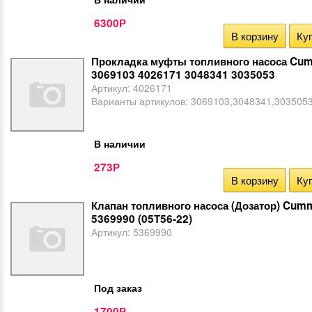
6300
Р
В корзину
Куп
Прокладка муфты топливного насоса Cu
3069103 4026171 3048341 3035053
Артикул:
4026171
Варианты артикулов:
3069103,3048341,303505
В наличии
273
Р
В корзину
Куп
Клапан топливного насоса (Дозатор) Cum
5369990 (05Т56-22)
Артикул:
5369990
Под заказ
1700
Р