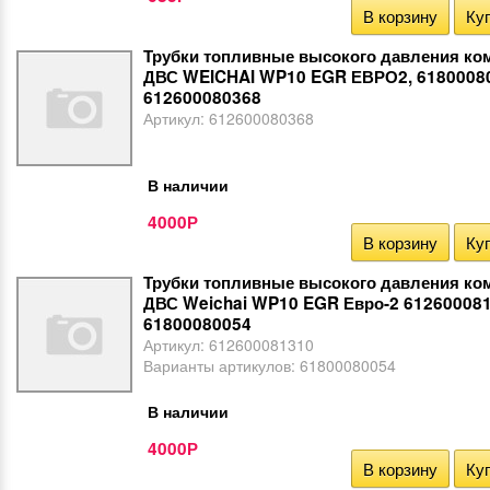
В корзину
Куп
Трубки топливные высокого давления ко
ДВС WEICHAI WP10 EGR ЕВРО2, 6180008
612600080368
Артикул:
612600080368
В наличии
4000
Р
В корзину
Куп
Трубки топливные высокого давления ко
ДВС Weichai WP10 EGR Евро-2 61260008
61800080054
Артикул:
612600081310
Варианты артикулов:
61800080054
В наличии
4000
Р
В корзину
Куп