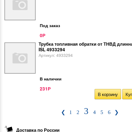
Под заказ
0
Р
Трубка топливная обратки от ТНВД длин
ISL 4933294
Артикул:
4933294
В наличии
231
Р
В корзину
Куп
3
❮
1
2
4
5
6
❯
Доставка по России